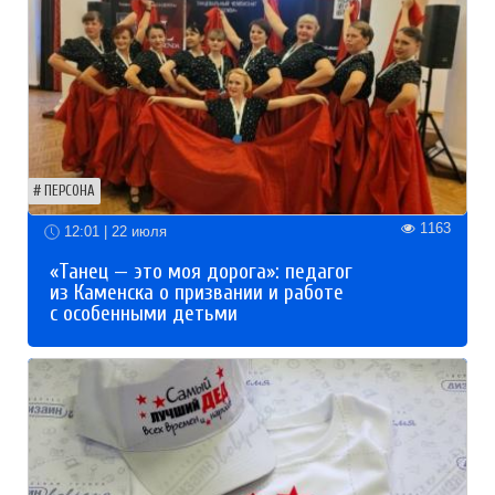
ПЕРСОНА
1163
12:01 | 22 июля
«Танец — это моя дорога»: педагог
из Каменска о призвании и работе
с особенными детьми