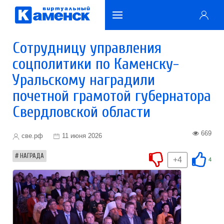
Сотрудницу управления
соцполитики по Каменску-
Уральскому наградили
почетной грамотой губернатора
Свердловской области
669
све.рф
11 июня 2026
НАГРАДА
+4
4