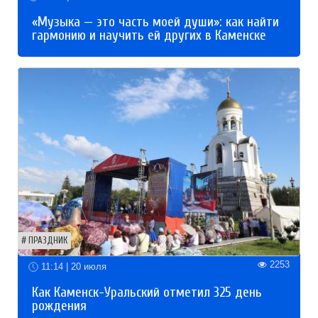
«Музыка — это часть моей души»: как найти
гармонию и научить ей других в Каменске
ПРАЗДНИК
2253
11:14 | 20 июля
Как Каменск-Уральский отметил 325 день
рождения