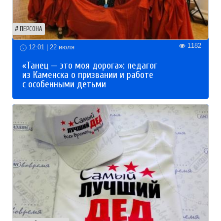
ПЕРСОНА
1182
12:01 | 22 июля
«Танец — это моя дорога»: педагог
из Каменска о призвании и работе
с особенными детьми