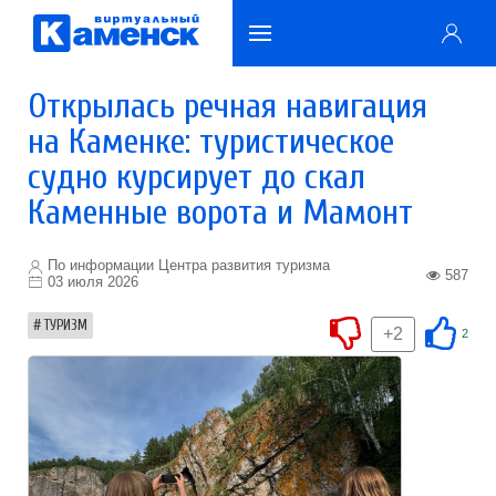
Открылась речная навигация
на Каменке: туристическое
судно курсирует до скал
Каменные ворота и Мамонт
По информации Центра развития туризма
587
03 июля 2026
ТУРИЗМ
+2
2