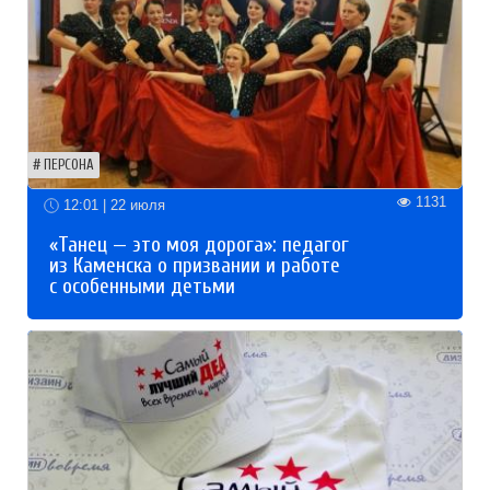
ПЕРСОНА
1131
12:01 | 22 июля
«Танец — это моя дорога»: педагог
из Каменска о призвании и работе
с особенными детьми