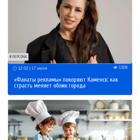
ПЕРСОНА
1308
12:02 | 17 июля
«Фанаты рекламы» покоряют Каменск: как
страсть меняет облик города