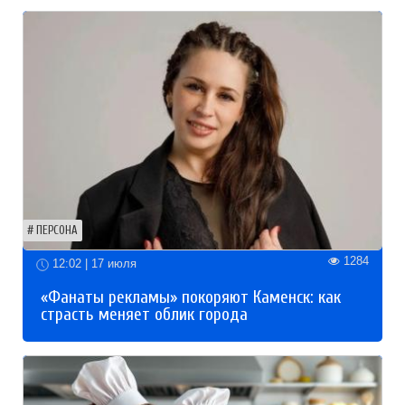
ПЕРСОНА
1284
12:02 | 17 июля
«Фанаты рекламы» покоряют Каменск: как
страсть меняет облик города