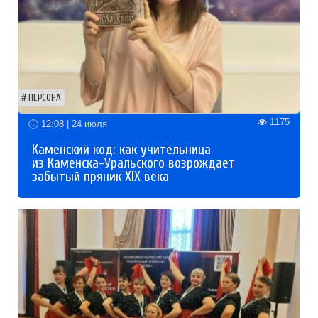
ПЕРСОНА
1175
12:08 | 24 июля
Каменский код: как учительница
из Каменска-Уральского возрождает
забытый пряник XIX века