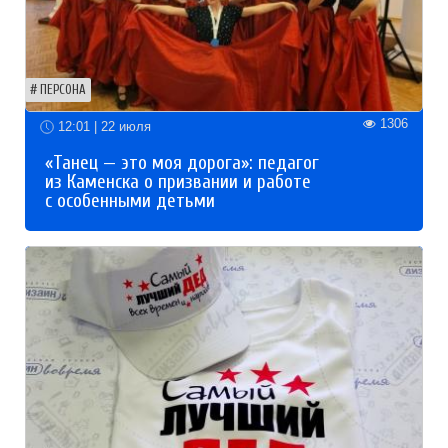
ПЕРСОНА
1306
12:01 | 22 июля
«Танец — это моя дорога»: педагог
из Каменска о призвании и работе
с особенными детьми