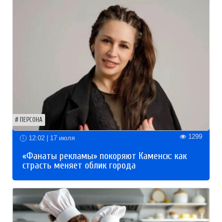
ПЕРСОНА
1299
12:02 | 17 июля
«Фанаты рекламы» покоряют Каменск: как
страсть меняет облик города