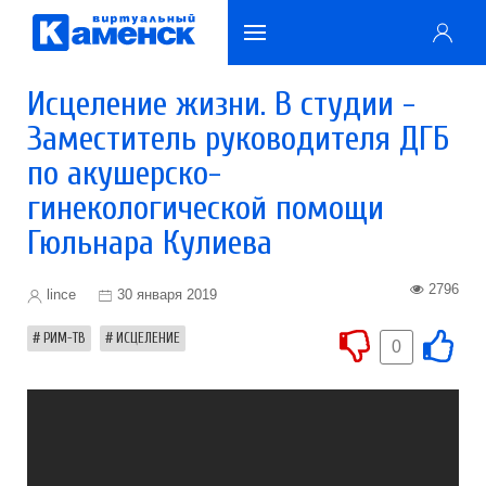
Исцеление жизни. В студии -
Заместитель руководителя ДГБ
по акушерско-
гинекологической помощи
Гюльнара Кулиева
2796
lince
30 января 2019
РИМ-ТВ
ИСЦЕЛЕНИЕ
0