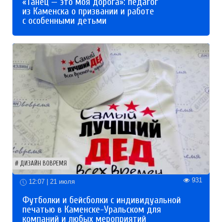
«Танец — это моя дорога»: педагог
из Каменска о призвании и работе
с особенными детьми
ДИЗАЙН ВОВРЕМЯ
931
12:07 | 21 июля
Футболки и бейсболки с индивидуальной
печатью в Каменске-Уральском для
компаний и любых мероприятий