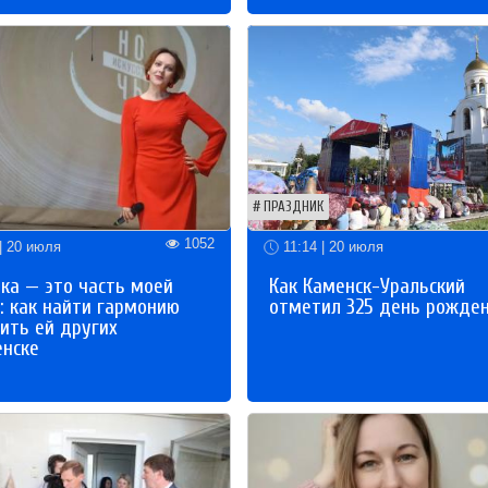
ПРАЗДНИК
1052
| 20 июля
11:14 | 20 июля
ка — это часть моей
Как Каменск-Уральский
: как найти гармонию
отметил 325 день рожде
ить ей других
енске