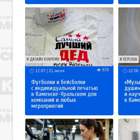
ДИЗАЙН ВОВРЕМЯ
ПЕРСОНА
879
12:07 | 21 июля
12:06 
Футболки и бейсболки
«Музы
с индивидуальной печатью
души»
в Каменске-Уральском для
и науч
компаний и любых
в Кам
мероприятий