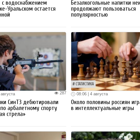
 с водоснабжением
Безалкогольные напитки не
ке-Уральском остается
продолжают пользоваться
нной
популярностью
СТАТИСТИКА
287
 августа
08:06 | 4 августа
ики СинТЗ дебютировали
Около половины россиян иг
 по арбалетному спорту
в интеллектуальные игры
ая стрела»