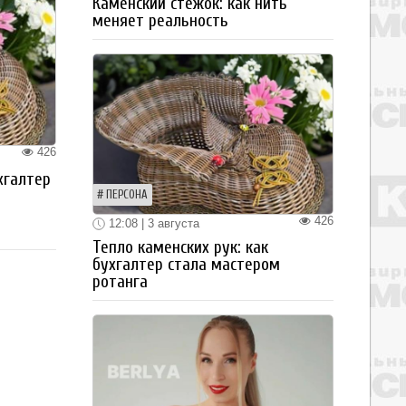
Каменский стежок: как нить
меняет реальность
426
хгалтер
ПЕРСОНА
426
12:08 | 3 августа
Тепло каменских рук: как
бухгалтер стала мастером
ротанга