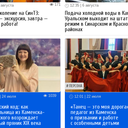
171
 августа
12:35 | 6 августа
коление на СинТЗ:
Подача холодной воды в Ка
— экскурсия, завтра —
Уральском выходит на шта
работа!
режим в Синарском и Красн
районах
ПЕРСОНА
1039
| 24 июля
12:01 | 22 июля
кий код: как
«Танец — это моя дорога»
льница из Каменска-
педагог из Каменска
ского возрождает
о призвании и работе
й пряник XIX века
с особенными детьми