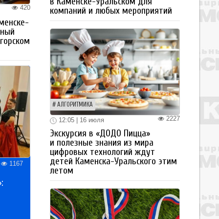
в Каменске-Уральском для
420
компаний и любых мероприятий
менске-
тный
огорском
АЛГОРИТМИКА
2227
12:05 | 16 июля
Экскурсия в «ДОДО Пицца»
и полезные знания из мира
цифровых технологий ждут
детей Каменска-Уральского этим
1167
летом
: