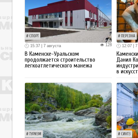
СПОРТ
ПЕРСОНА
128
15:37 | 7 августа
12:07 | 7
В Каменске-Уральском
Каменски
продолжается строительство
Данил К
легкоатлетического манежа
индустр
в искусс
ТУРИЗМ
СИНТЗ