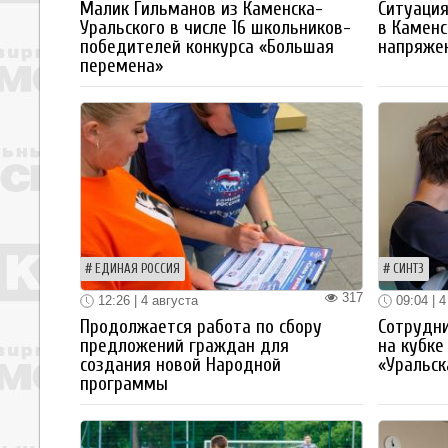
Малик Гильманов из Каменска-
Ситуация
Уральского в числе 16 школьников-
в Каменс
победителей конкурса «Большая
напряже
перемена»
ЕДИНАЯ РОССИЯ
СИНТЗ
317
12:26 | 4 августа
09:04 | 4
Продолжается работа по сбору
Сотрудн
предложений граждан для
на кубке
создания новой Народной
«Уральск
программы