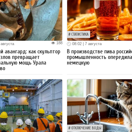
СТАТИСТИКА
188
 августа
08:02 | 7 августа
й авангард: как скульптор
В производстве пива россий
озлов превращает
промышленность опередил
иальную мощь Урала
немецкую
тво
ОТКЛЮЧЕНИЕ ВОДЫ