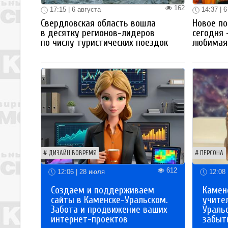
162
17:15 | 6 августа
14:37 | 6
Свердловская область вошла
Новое по
в десятку регионов-лидеров
сегодня 
по числу туристических поездок
любимая 
ДИЗАЙН ВОВРЕМЯ
ПЕРСОНА
612
12:06 | 28 июля
12:08 
Создаем и поддерживаем
Каменс
сайты в Каменске-Уральском.
учите
Забота и продвижение ваших
Ураль
интернет-проектов
забыты