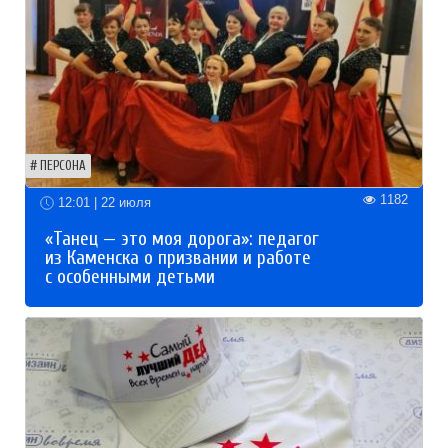
ПЕРСОНА
1182
12:01 | 22 июля
«Танец — это моя дорога»: педагог
из Каменска о призвании и работе
с особенными детьми