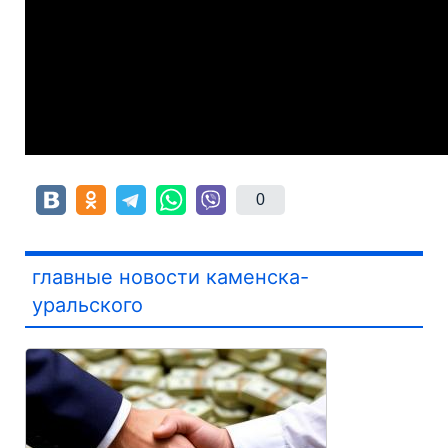
0
главные новости каменска-
уральского