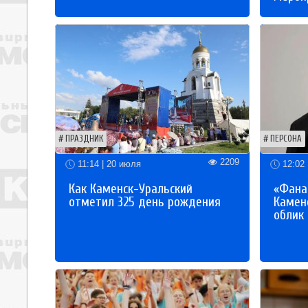
ПРАЗДНИК
ПЕРСОНА
2209
11:14 | 20 июля
12:02 
Как Каменск-Уральский
«Фана
отметил 325 день рождения
Каменс
облик