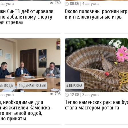
250
 августа
08:06 | 4 августа
ики СинТЗ дебютировали
Около половины россиян иг
 по арбалетному спорту
в интеллектуальные игры
ая стрела»
ИЕ ВОДЫ
ЕДИНАЯ РОССИЯ
ПЕРСОНА
798
 августа
12:08 | 3 августа
ы, необходимые для
Тепло каменских рук: как бу
ния жителей Каменска-
стала мастером ротанга
го питьевой водой,
вно приняты