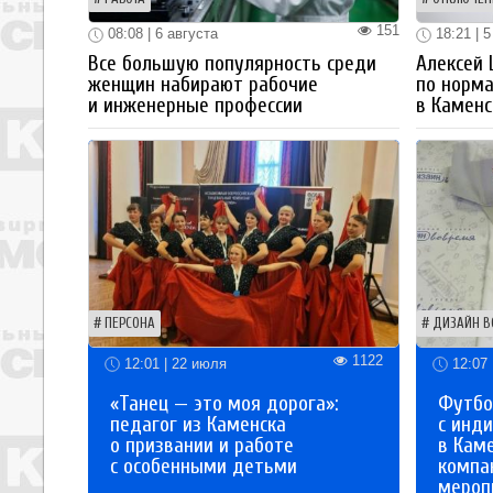
151
08:08 | 6 августа
18:21 | 5
Все большую популярность среди
Алексей
женщин набирают рабочие
по норм
и инженерные профессии
в Каменс
ПЕРСОНА
ДИЗАЙН В
1122
12:01 | 22 июля
12:07 
«Танец — это моя дорога»:
Футбо
педагог из Каменска
с инд
о призвании и работе
в Кам
с особенными детьми
компа
мероп