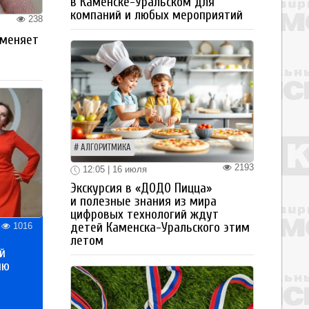
в Каменске-Уральском для
компаний и любых мероприятий
238
 меняет
АЛГОРИТМИКА
2193
12:05 | 16 июля
Экскурсия в «ДОДО Пицца»
и полезные знания из мира
цифровых технологий ждут
детей Каменска-Уральского этим
1016
летом
й
ию