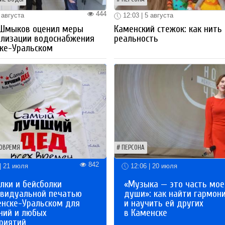
444
 августа
12:03 | 5 августа
 Шмыков оценил меры
Каменский стежок: как нить
ализации водоснабжения
реальность
ке-Уральском
ОВРЕМЯ
ПЕРСОНА
842
| 21 июля
12:06 | 20 июля
лки и бейсболки
«Музыка — это часть мое
ивидуальной печатью
души»: как найти гармон
енске-Уральском для
и научить ей других
ний и любых
в Каменске
риятий