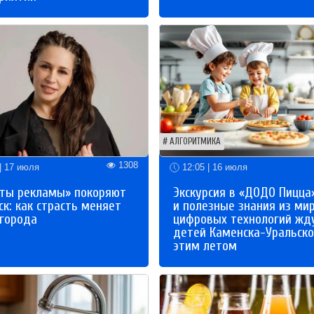
АЛГОРИТМИКА
1308
| 17 июля
12:05 | 16 июля
ты рекламы» покоряют
Экскурсия в «ДОДО Пицца
к: как страсть меняет
и полезные знания из ми
 города
цифровых технологий жд
детей Каменска-Уральско
этим летом