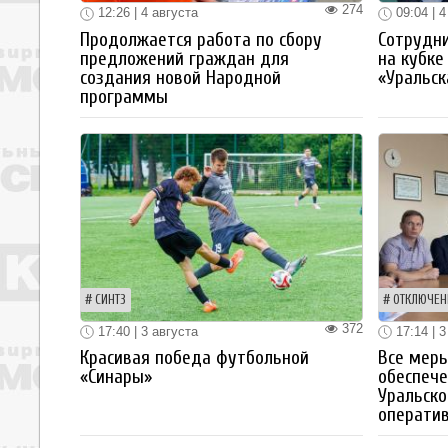
274
12:26 | 4 августа
09:04 | 4
Продолжается работа по сбору
Сотрудн
предложений граждан для
на кубке
создания новой Народной
«Уральск
программы
СИНТЗ
ОТКЛЮЧЕН
372
17:40 | 3 августа
17:14 | 3
Красивая победа футбольной
Все мер
«Синары»
обеспече
Уральско
операти