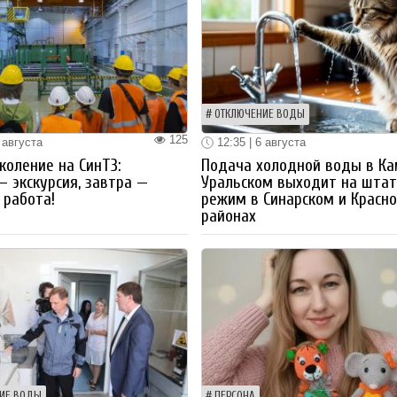
ОТКЛЮЧЕНИЕ ВОДЫ
125
 августа
12:35 | 6 августа
коление на СинТЗ:
Подача холодной воды в Ка
— экскурсия, завтра —
Уральском выходит на шта
работа!
режим в Синарском и Красн
районах
ИЕ ВОДЫ
ПЕРСОНА