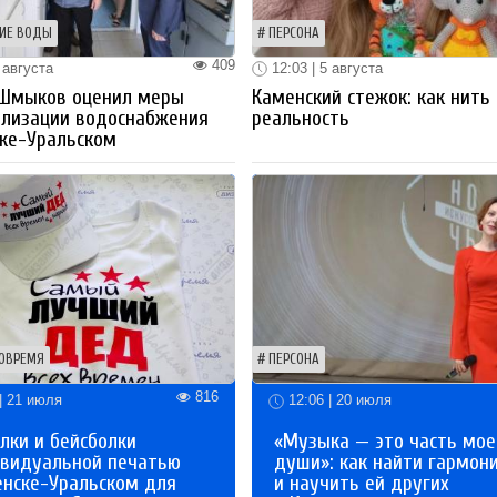
ИЕ ВОДЫ
ПЕРСОНА
409
 августа
12:03 | 5 августа
 Шмыков оценил меры
Каменский стежок: как нить
ализации водоснабжения
реальность
ке-Уральском
ОВРЕМЯ
ПЕРСОНА
816
| 21 июля
12:06 | 20 июля
лки и бейсболки
«Музыка — это часть мое
ивидуальной печатью
души»: как найти гармон
енске-Уральском для
и научить ей других