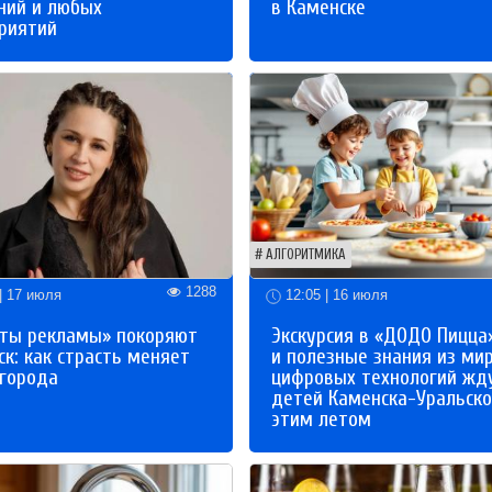
ний и любых
в Каменске
риятий
АЛГОРИТМИКА
1288
| 17 июля
12:05 | 16 июля
ты рекламы» покоряют
Экскурсия в «ДОДО Пицца
к: как страсть меняет
и полезные знания из ми
 города
цифровых технологий жд
детей Каменска-Уральско
этим летом