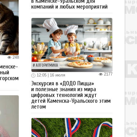
в Каменске-Уральском для
компаний и любых мероприятий
248
менске-
АЛГОРИТМИКА
тный
2177
12:05 | 16 июля
огорском
Экскурсия в «ДОДО Пицца»
и полезные знания из мира
цифровых технологий ждут
детей Каменска-Уральского этим
летом