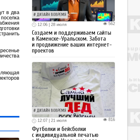
ут в два
ДИЗАЙН ВОВРЕМЯ
 поселка
набжения
562
12:06 | 28 июля
дготовки
Создаем и поддерживаем сайты
транить
в Каменске-Уральском. Забота
и продвижение ваших интернет-
проектов
кресенье
личества
вляющая
лекторов
ДИЗАЙН ВОВРЕМЯ
816
12:07 | 21 июля
Футболки и бейсболки
с индивидуальной печатью