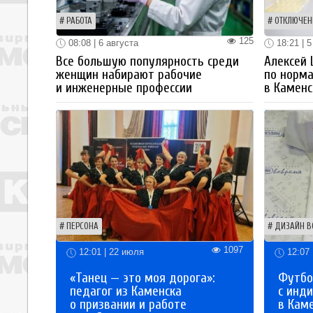
РАБОТА
ОТКЛЮЧЕН
125
08:08 | 6 августа
18:21 | 5
Все большую популярность среди
Алексей
женщин набирают рабочие
по норм
и инженерные профессии
в Каменс
ПЕРСОНА
ДИЗАЙН В
1097
12:01 | 22 июля
12:07 
«Танец — это моя дорога»:
Футбо
педагог из Каменска
с инд
о призвании и работе
в Кам