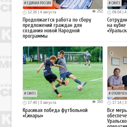
ЕДИНАЯ РОССИЯ
СИНТЗ
252
12:26 | 4 августа
09:04 | 4
Продолжается работа по сбору
Сотрудн
предложений граждан для
на кубке
создания новой Народной
«Уральск
программы
СИНТЗ
ОТКЛЮЧЕН
350
17:40 | 3 августа
17:14 | 3
Красивая победа футбольной
Все мер
«Синары»
обеспече
Уральско
операти