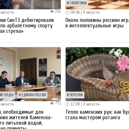
СТАТИСТИКА
231
 августа
08:06 | 4 августа
ики СинТЗ дебютировали
Около половины россиян иг
 по арбалетному спорту
в интеллектуальные игры
ая стрела»
ИЕ ВОДЫ
ЕДИНАЯ РОССИЯ
ПЕРСОНА
771
 августа
12:08 | 3 августа
ы, необходимые для
Тепло каменских рук: как бу
ния жителей Каменска-
стала мастером ротанга
го питьевой водой,
вно приняты