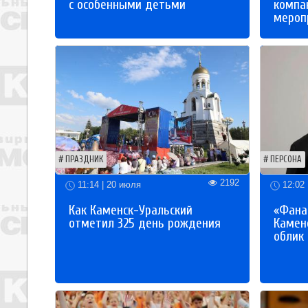
с особенными детьми
компа
мероп
ПРАЗДНИК
ПЕРСОНА
2192
11:14 | 20 июля
12:02 
Как Каменск-Уральский
«Фана
отметил 325 день рождения
Каменс
облик