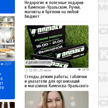
Недорогие и полезные подарки
в Каменске-Уральском. Ручки,
магниты и брелоки на любой
бюджет
ДИЗАЙН ВОВРЕМЯ
2177
1679
12:03 | 23 июня
»
Стенды, режим работы, таблички
ра
и указатели для организаций
ут
и магазинов Каменска-Уральского
го