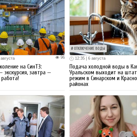
ОТКЛЮЧЕНИЕ ВОДЫ
96
 августа
12:35 | 6 августа
коление на СинТЗ:
Подача холодной воды в Ка
— экскурсия, завтра —
Уральском выходит на шта
работа!
режим в Синарском и Красн
районах