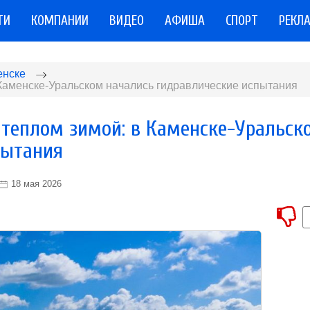
ТИ
КОМПАНИИ
ВИДЕО
АФИША
СПОРТ
РЕКЛ
енске
в Каменске-Уральском начались гидравлические испытания
с теплом зимой: в Каменске-Уральск
пытания
18 мая 2026