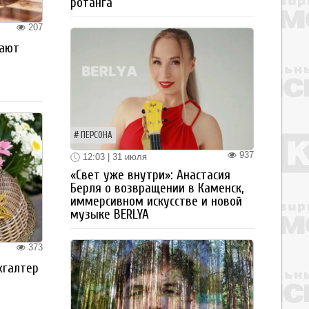
ротанга
207
рают
ПЕРСОНА
937
12:03 | 31 июля
«Свет уже внутри»: Анастасия
Берля о возвращении в Каменск,
иммерсивном искусстве и новой
музыке BERLYA
373
хгалтер