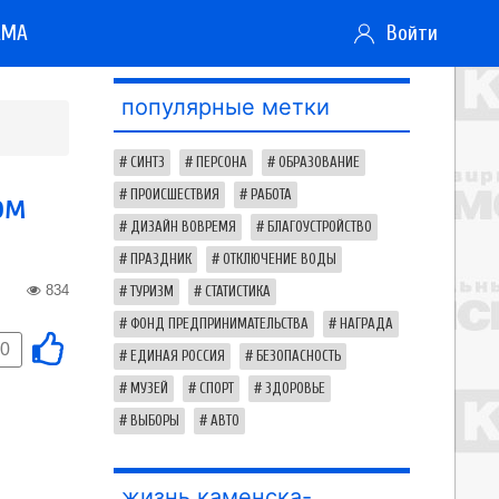
АМА
Войти
популярные метки
СИНТЗ
ПЕРСОНА
ОБРАЗОВАНИЕ
ом
ПРОИСШЕСТВИЯ
РАБОТА
ДИЗАЙН ВОВРЕМЯ
БЛАГОУСТРОЙСТВО
ПРАЗДНИК
ОТКЛЮЧЕНИЕ ВОДЫ
834
ТУРИЗМ
СТАТИСТИКА
ФОНД ПРЕДПРИНИМАТЕЛЬСТВА
НАГРАДА
0
ЕДИНАЯ РОССИЯ
БЕЗОПАСНОСТЬ
МУЗЕЙ
СПОРТ
ЗДОРОВЬЕ
ВЫБОРЫ
АВТО
жизнь каменска-